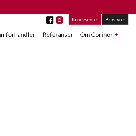
Kundesenter
Brosjyrer
nn forhandler
Referanser
Om Corinor