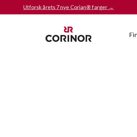
Utforsk årets 7 nye Corian® farger →
Fi